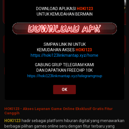
DOWNLOAD APLIKASI
HOKI123
UNTUK KEMUDAHAN BERMAIN
MAHJONG WINS
GOO POP
WB SPORT
LIVE22
TRIPLE POT
PROSES DEPOSIT
PROSES WITHDRAW
1
mins
3
mins
SIMPAN LINK INI UNTUK
Waktu rata-rata
Waktu rata-rata
KEMUDAHAN AKSES
HOKI123
https://hoki123linkmantap.xyz/home
METODE
PEMBAYARAN
GABUNG GRUP TELEGRAM KAMI
DAN DAPATKAN FREECHIP 10K
BANK TRANSFER
E - WALLET
PULSA
https://hoki123linkmantap.xyz/telegramgroup
HOKI123 - Akses Layanan Game Online Eksklusif Gratis Fitur
Canggih
HOKI123
hadir sebagai platform hiburan digital yang menawarkan
berbagai pilihan games online seru dengan fitur terbaru yang